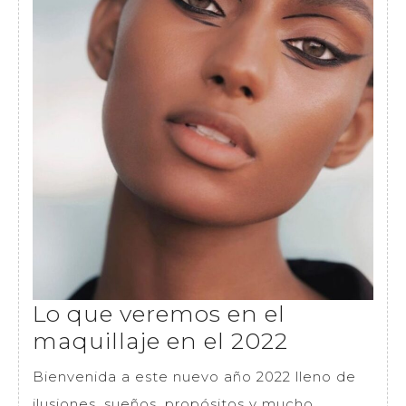
Lo que veremos en el
Lo
maquillaje en el 2022
que
Bienvenida a este nuevo año 2022 lleno de
veremos
ilusiones, sueños, propósitos y mucho