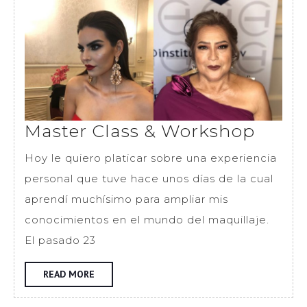
Maste
Master Class & Workshop
Class
Hoy le quiero platicar sobre una experiencia
&
personal que tuve hace unos días de la cual
Work
aprendí muchísimo para ampliar mis
conocimientos en el mundo del maquillaje.
El pasado 23
READ
READ MORE
MORE