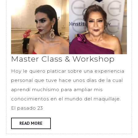
Maste
Master Class & Workshop
Class
Hoy le quiero platicar sobre una experiencia
&
personal que tuve hace unos días de la cual
Work
aprendí muchísimo para ampliar mis
conocimientos en el mundo del maquillaje.
El pasado 23
READ
READ MORE
MORE