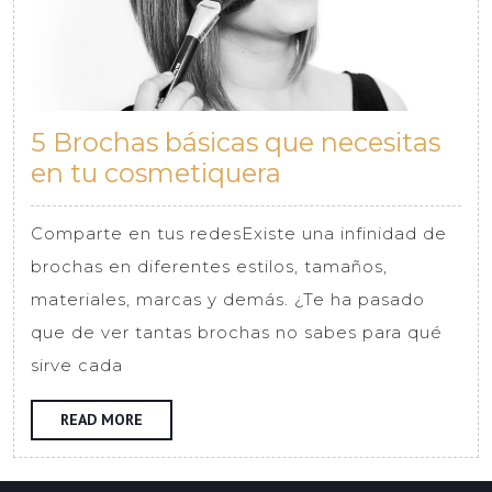
5 Brochas básicas que necesitas
5
en tu cosmetiquera
Brochas
básicas
Comparte en tus redesExiste una infinidad de
que
brochas en diferentes estilos, tamaños,
necesitas
materiales, marcas y demás. ¿Te ha pasado
en
que de ver tantas brochas no sabes para qué
tu
sirve cada
cosmetiquera
READ
READ MORE
MORE