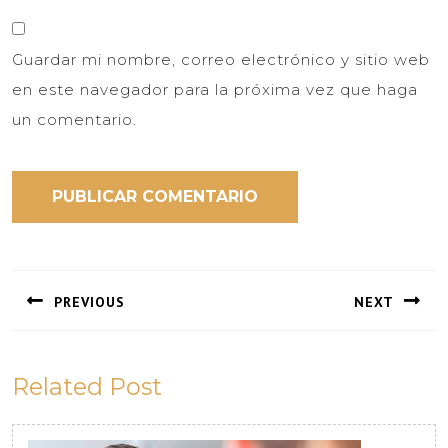
Guardar mi nombre, correo electrónico y sitio web
en este navegador para la próxima vez que haga
un comentario.
Navegación
de
PREVIOUS
NEXT
entradas
Previous
Next
post:
post:
Related Post