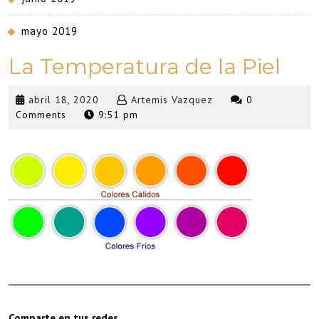
mayo 2019
La Temperatura de la Piel
abril
Artemis
abril 18, 2020
Artemis Vazquez
0
18,
Vazquez
Comments
9:51 pm
2020
Comparte en tus redes