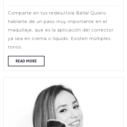
¿Para
qué
Comparte en tus redes¡Hola Bella! Quiero
sirve
hablarte de un paso muy importante en el
cada
maquillaje, que es la aplicación del corrector
tono?
ya sea en crema o líquido. Existen múltiples
tonos
READ
READ MORE
MORE