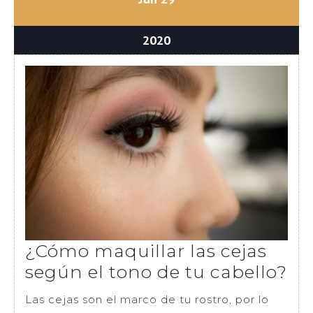
29,
29,
2020
2020
junio
2020
29,
2020
¿Cómo maquillar las cejas
¿C
según el tono de tu cabello?
ma
Las cejas son el marco de tu rostro, por lo
las