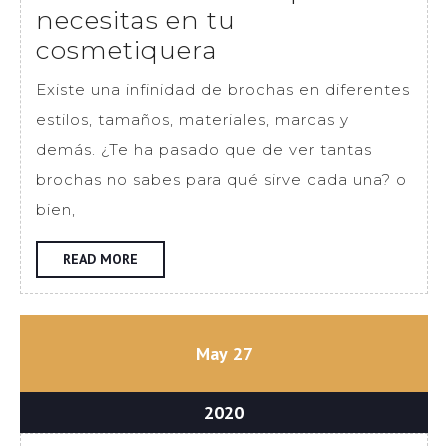
necesitas en tu
5
cosmetiquera
Brochas
Existe una infinidad de brochas en diferentes
básicas
estilos, tamaños, materiales, marcas y
que
demás. ¿Te ha pasado que de ver tantas
necesitas
brochas no sabes para qué sirve cada una? o
en
bien,
tu
cosmetiquera
READ
READ MORE
MORE
mayo
mayo
May
27
27,
27,
2020
2020
mayo
2020
27,