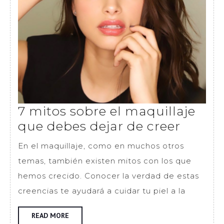
7 mitos sobre el maquillaje
7
que debes dejar de creer
mitos
En el maquillaje, como en muchos otros
sobre
temas, también existen mitos con los que
el
hemos crecido. Conocer la verdad de estas
maquil
creencias te ayudará a cuidar tu piel a la
que
debes
READ
READ MORE