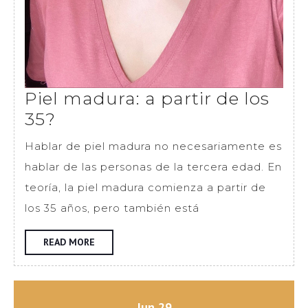
Piel madura: a partir de los
Piel
35?
madura:
Hablar de piel madura no necesariamente es
a
hablar de las personas de la tercera edad. En
partir
teoría, la piel madura comienza a partir de
de
los 35 años, pero también está
los
35?
READ
READ MORE
MORE
junio
junio
Jun
29