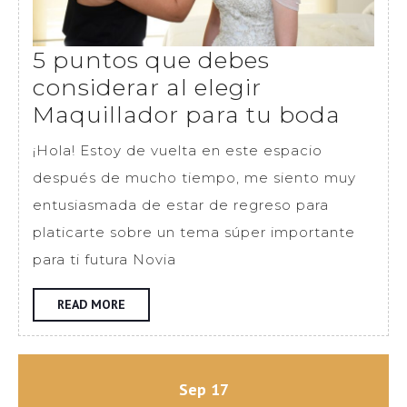
5 puntos que debes
considerar al elegir
5
Maquillador para tu boda
punt
¡Hola! Estoy de vuelta en este espacio
que
después de mucho tiempo, me siento muy
debe
entusiasmada de estar de regreso para
consi
platicarte sobre un tema súper importante
al
para ti futura Novia
elegir
Maqui
READ
READ MORE
MORE
para
tu
boda
septiembre
septiembre
Sep
17