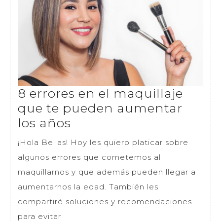
8 errores en el maquillaje
que te pueden aumentar
8
los años
errores
¡Hola Bellas! Hoy les quiero platicar sobre
en
algunos errores que cometemos al
el
maquillarnos y que además pueden llegar a
maquillaje
aumentarnos la edad. También les
que
compartiré soluciones y recomendaciones
te
para evitar