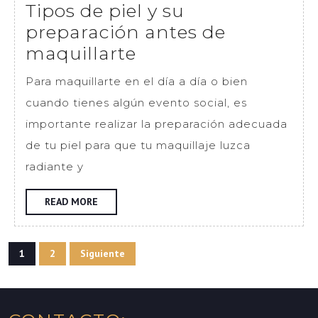
Tipos de piel y su
preparación antes de
Tipos
maquillarte
de
Para maquillarte en el día a día o bien
piel
cuando tienes algún evento social, es
y
importante realizar la preparación adecuada
su
de tu piel para que tu maquillaje luzca
preparación
radiante y
antes
de
READ
READ MORE
MORE
maquillarte
Navegación
1
2
Siguiente
de
entradas