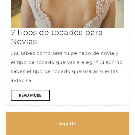
7 tipos de tocados para
7
Novias
tipos
¿Ya sabes cómo será tu peinado de novia y
de
el tipo de tocado que vas a elegir? Si aún no
tocados
sabes el tipo de tocado que usarás o estás
para
indecisa
Novias
READ
READ MORE
MORE
agosto
agosto
Ago
07
7,
7,