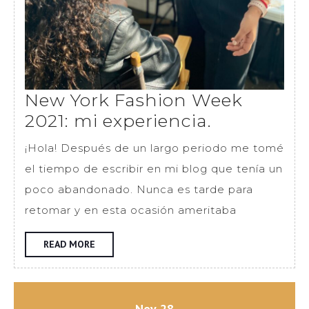
New York Fashion Week
New
2021: mi experiencia.
York
¡Hola! Después de un largo periodo me tomé
Fashion
el tiempo de escribir en mi blog que tenía un
Week
poco abandonado. Nunca es tarde para
2021:
retomar y en esta ocasión ameritaba
mi
experienci
READ
READ MORE
MORE
noviembre
noviembre
Nov
28