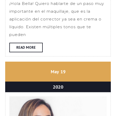
¿Para
¡Hola Bella! Quiero hablarte de un paso muy
qué
importante en el maquillaje, que es la
sirve
aplicación del corrector ya sea en crema o
cada
líquido. Existen múltiples tonos que te
tono?
pueden
READ
READ MORE
MORE
mayo
mayo
May
19
19,
19,
2020
2020
mayo
2020
19,
2020