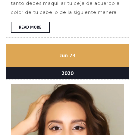
tanto debes maquillar tu ceja de acuerdo al
ce
color de tu cabello de la siguiente manera
se
el
READ
READ MORE
MORE
to
de
tu
junio
junio
Jun
24
ca
24,
24,
2020
2020
junio
2020
24,
2020