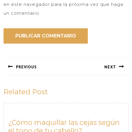
en este navegador para la próxima vez que haga
un comentario.
Navegación
de
PREVIOUS
NEXT
entradas
Previous
Next
post:
post:
Related Post
¿Cómo maquillar las cejas según
¿Cómo
el tono de tu cabello?