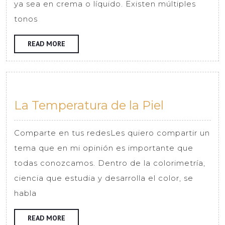
tono?
ya sea en crema o líquido. Existen múltiples
tonos
READ
READ MORE
MORE
La
La Temperatura de la Piel
Temperat
de
Comparte en tus redesLes quiero compartir un
la
tema que en mi opinión es importante que
Piel
todas conozcamos. Dentro de la colorimetría,
ciencia que estudia y desarrolla el color, se
habla
READ
READ MORE