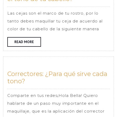
maquillar
las
Las cejas son el marco de tu rostro, por lo
cejas
tanto debes maquillar tu ceja de acuerdo al
según
color de tu cabello de la siguiente manera
el
tono
READ
READ MORE
MORE
de
tu
cabello?
Correctores: ¿Para qué sirve cada
Correctores:
tono?
¿Para
qué
Comparte en tus redes¡Hola Bella! Quiero
sirve
hablarte de un paso muy importante en el
cada
maquillaje, que es la aplicación del corrector