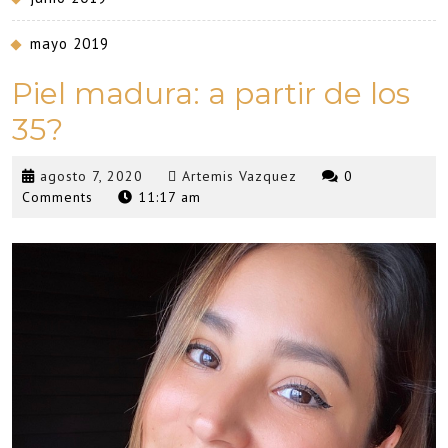
mayo 2019
Piel madura: a partir de los
35?
agosto
Artemis
agosto 7, 2020
Artemis Vazquez
0
7,
Vazquez
Comments
11:17 am
2020